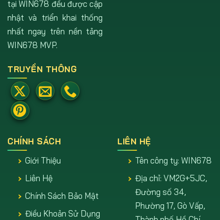
tại WIN678 đều được cập
nhật và triển khai thống
nhất ngay trên nền tảng
WIN678 MVP.
TRUYỀN THÔNG
CHÍNH SÁCH
LIÊN HỆ
Giới Thiệu
Tên công ty: WIN678
Liên Hệ
Địa chỉ: VM2G+5JC,
Đường số 34,
Chính Sách Bảo Mật
Phường 17, Gò Vấp,
Điều Khoản Sử Dụng
Thành phố Hồ Chí