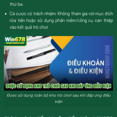
thứ ba.
Cá cược có trách nhiệm: Không tham gia với mục đích
rửa tiền hoặc sử dụng phần mềm/công cụ can thiệp
vào kết quả trò chơi.
Được sử dụng toàn bộ kho trò chơi sau khi đáp ứng điều
kiện