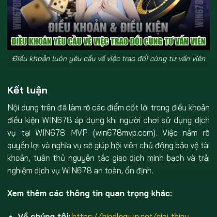
Điều khoản luôn yêu cầu về việc trao đổi cùng tư vấn viên
Kết luận
Nội dung trên đã làm rõ các điểm cốt lõi trong điều khoản
điều kiện WIN678 áp dụng khi người chơi sử dụng dịch
vụ tại WIN678 MVP (win678mvp.com). Việc nắm rõ
quyền lợi và nghĩa vụ sẽ giúp hội viên chủ động bảo vệ tài
khoản, tuân thủ nguyên tắc giao dịch minh bạch và trải
nghiệm dịch vụ WIN678 an toàn, ổn định.
Xem thêm các thông tin quan trọng khác:
Về chúng tôi:
https://biodlogy.in.net/gioi-thieu-