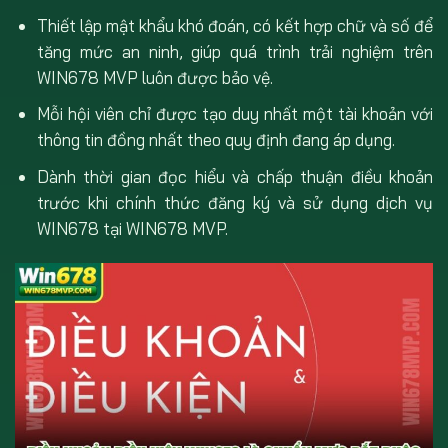
Thiết lập mật khẩu khó đoán, có kết hợp chữ và số để
tăng mức an ninh, giúp quá trình trải nghiệm trên
WIN678 MVP luôn được bảo vệ.
Mỗi hội viên chỉ được tạo duy nhất một tài khoản với
thông tin đồng nhất theo quy định đang áp dụng.
Dành thời gian đọc hiểu và chấp thuận điều khoản
trước khi chính thức đăng ký và sử dụng dịch vụ
WIN678 tại WIN678 MVP.