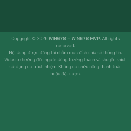
Copyright © 2026
WIN678 – WIN678 MVP
. All rights
reserved.
Nội dung được đăng tải nhằm mục đích chia sẻ thông tin.
Website hướng đến người dùng trưởng thành và khuyến khích
sử dụng có trách nhiệm. Không có chức năng thanh toán
hoặc đặt cược.