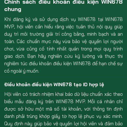
Chính sách điều khoản điều kiện WIN678
chung
Khi đăng ký và sử dụng dịch vụ WIN678 tại WIN678
MVP, hội viên cần hiểu rằng việc tuân thủ nội quy giúp
duy trì môi trường giải trí công bằng, minh bạch và an
toàn. Các chuẩn mực này vừa bảo vệ quyền lợi người
chơi, vừa củng cố tính nhất quán trong mọi quy trình
giao dịch. Bạn hãy nghiên cứu kỹ lưỡng và thực thi
nghiêm túc điều khoản điều kiện WIN678 để hạn chế sự
cố ngoài ý muốn.
Điều khoản điều kiện WIN678 tạo ID hợp lệ
Hội viên có trách nhiệm khai báo dữ liệu chuẩn xác theo
biểu mẫu đăng ký trên WIN678 MVP. Mỗi cá nhân chỉ
được sở hữu một mã số tài khoản, với thông tin định
danh phải trùng khớp giấy tờ hợp lệ phục vụ xác minh.
Quy định này giúp bảo vệ quyền lợi hội viên và đảm bảo