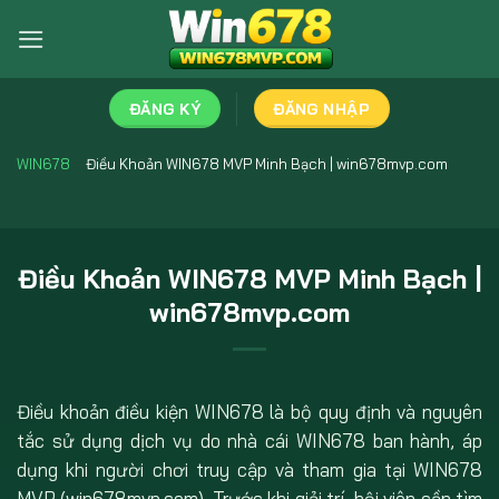
Skip
to
content
ĐĂNG KÝ
ĐĂNG NHẬP
WIN678
–
Điều Khoản WIN678 MVP Minh Bạch | win678mvp.com
Điều Khoản WIN678 MVP Minh Bạch |
win678mvp.com
Điều khoản điều kiện WIN678 là bộ quy định và nguyên
tắc sử dụng dịch vụ do nhà cái WIN678 ban hành, áp
dụng khi người chơi truy cập và tham gia tại WIN678
MVP (win678mvp.com). Trước khi giải trí, hội viên cần tìm