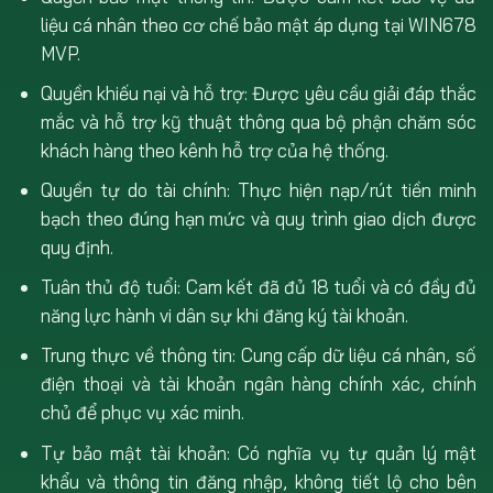
liệu cá nhân theo cơ chế bảo mật áp dụng tại WIN678
MVP.
Quyền khiếu nại và hỗ trợ: Được yêu cầu giải đáp thắc
mắc và hỗ trợ kỹ thuật thông qua bộ phận chăm sóc
khách hàng theo kênh hỗ trợ của hệ thống.
Quyền tự do tài chính: Thực hiện nạp/rút tiền minh
bạch theo đúng hạn mức và quy trình giao dịch được
quy định.
Tuân thủ độ tuổi: Cam kết đã đủ 18 tuổi và có đầy đủ
năng lực hành vi dân sự khi đăng ký tài khoản.
Trung thực về thông tin: Cung cấp dữ liệu cá nhân, số
điện thoại và tài khoản ngân hàng chính xác, chính
chủ để phục vụ xác minh.
Tự bảo mật tài khoản: Có nghĩa vụ tự quản lý mật
khẩu và thông tin đăng nhập, không tiết lộ cho bên