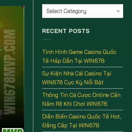
Categories
RECENT POSTS
Tình Hình Game Casino Quốc
Tế Hấp Dẫn Tại WIN678
Sự Kiện Nhà Cái Casino Tại
WIN678 Cực Kỳ Nổi Bật
Thông Tin Cá Cược Online Cần
Nắm Rõ Khi Chơi WIN678
Diễn Biến Casino Quốc Tế Hot,
Đẳng Cấp Tại WIN678