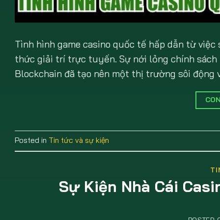
Tình hình game casino quốc tế hấp dẫn từ việc 
thức giải trí trực tuyến. Sự nới lỏng chính sác
Blockchain đã tạo nên một thị trường sôi động 
CON
Posted in
Tin tức và sự kiện
TI
Sự Kiện Nhà Cái Casi