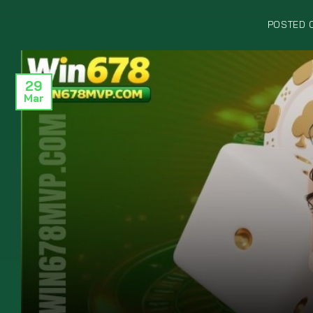
POSTED
29
Mar