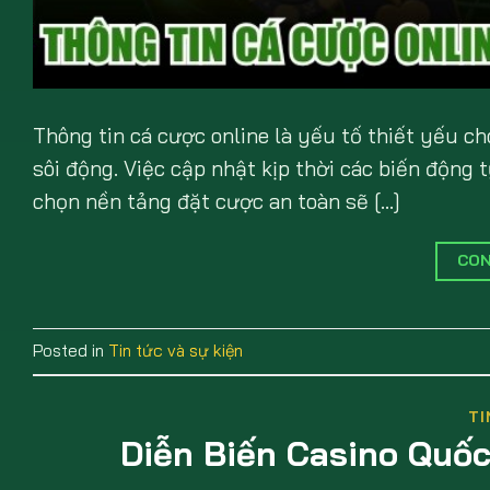
Thông tin cá cược online là yếu tố thiết yếu ch
sôi động. Việc cập nhật kịp thời các biến động 
chọn nền tảng đặt cược an toàn sẽ […]
CON
Posted in
Tin tức và sự kiện
TI
Diễn Biến Casino Quốc