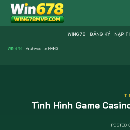
Skip
to
content
WIN678
ĐĂNG KÝ
NẠP T
WIN678
–
Archives for HANG
TI
Tình Hình Game Casin
POSTED