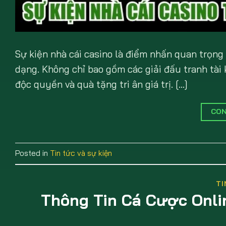
Sự kiện nhà cái casino là điểm nhấn quan trọng
dạng. Không chỉ bao gồm các giải đấu tranh tài 
độc quyền và quà tặng tri ân giá trị. […]
CON
Posted in
Tin tức và sự kiện
TI
Thông Tin Cá Cược Onli