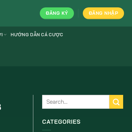
ĐĂNG KÝ
ĐĂNG NHẬP
I
HƯỚNG DẪN CÁ CƯỢC
8
CATEGORIES