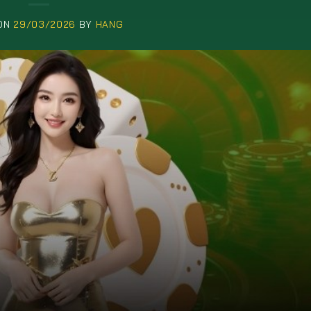
 ON
29/03/2026
BY
HANG